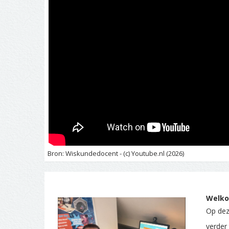
Bron: Wiskundedocent - (c) Youtube.nl (2026)
Welko
Op deze
verder