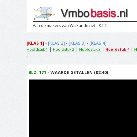
Van de makers van Wiskunde.net - 8.5.2
[KLAS 1]
-
[KLAS 2]
-
[KLAS 3]
-
[KLAS 4]
|
|
|
|
Hoofdstuk 1
Hoofdstuk 2
Hoofdstuk 3
Hoofdstuk 4
H
|
BLZ. 171
- WAARDE GETALLEN (02:40)