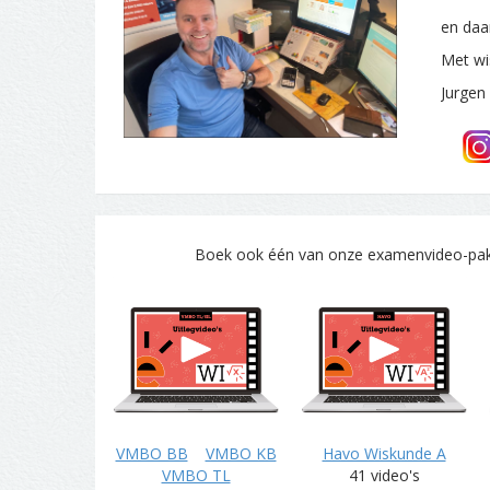
en daa
Met wi
Jurgen
Boek ook één van onze examenvideo-pakke
VMBO BB
VMBO KB
Havo Wiskunde A
VMBO TL
41 video's