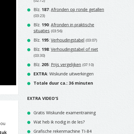
(02:12)
Blz.
187
:
Afronden op ronde getallen
(03:23)
Blz.
190
:
Afronden in praktische
situaties
(03:56)
Blz.
195
:
Verhoudingstabel
(03:07)
Blz.
198
:
Verhoudingstabel of niet
(03:30)
Blz.
205
:
Prijs vergelijken
(07:10)
EXTRA
: Wiskunde uitwerkingen
Totale duur ca.: 36 minuten
EXTRA VIDEO'S
Gratis Wiskunde examentraining
Wat heb ik nodig in de les?
jou
Grafische rekenmachine TI-84
tuk