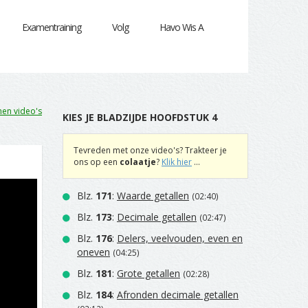
Examentraining
Volg
Havo Wis A
en video's
KIES JE BLADZIJDE HOOFDSTUK 4
Tevreden met onze video's? Trakteer je
ons op een
colaatje
?
Klik hier
...
Blz.
171
:
Waarde getallen
(02:40)
Blz.
173
:
Decimale getallen
(02:47)
Blz.
176
:
Delers, veelvouden, even en
oneven
(04:25)
Blz.
181
:
Grote getallen
(02:28)
Blz.
184
:
Afronden decimale getallen