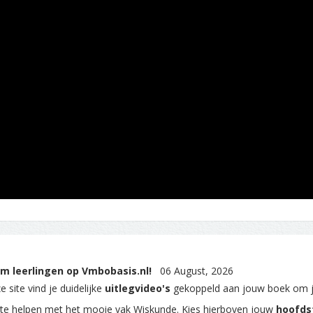
m leerlingen op Vmbobasis.nl!
06 August, 2026
 site vind je duidelijke
uitlegvideo's
gekoppeld aan jouw boek om 
 te helpen met het mooie vak Wiskunde. Kies hierboven jouw
hoofds