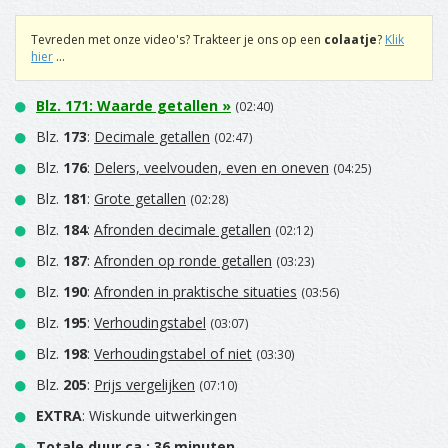
Tevreden met onze video's? Trakteer je ons op een
colaatje
?
Klik
hier
...
Blz.
171
:
Waarde getallen
»
(02:40)
Blz.
173
:
Decimale getallen
(02:47)
Blz.
176
:
Delers, veelvouden, even en oneven
(04:25)
Blz.
181
:
Grote getallen
(02:28)
Blz.
184
:
Afronden decimale getallen
(02:12)
Blz.
187
:
Afronden op ronde getallen
(03:23)
Blz.
190
:
Afronden in praktische situaties
(03:56)
Blz.
195
:
Verhoudingstabel
(03:07)
Blz.
198
:
Verhoudingstabel of niet
(03:30)
Blz.
205
:
Prijs vergelijken
(07:10)
EXTRA
: Wiskunde uitwerkingen
Totale duur ca.: 36 minuten