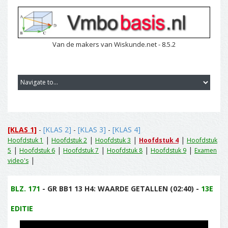
Van de makers van Wiskunde.net - 8.5.2
[KLAS 1]
-
[KLAS 2]
-
[KLAS 3]
-
[KLAS 4]
|
|
|
|
Hoofdstuk 1
Hoofdstuk 2
Hoofdstuk 3
Hoofdstuk 4
Hoofdstuk
|
|
|
|
|
5
Hoofdstuk 6
Hoofdstuk 7
Hoofdstuk 8
Hoofdstuk 9
Examen
|
video's
BLZ. 171
- GR BB1 13 H4: WAARDE GETALLEN (02:40) -
13E
EDITIE