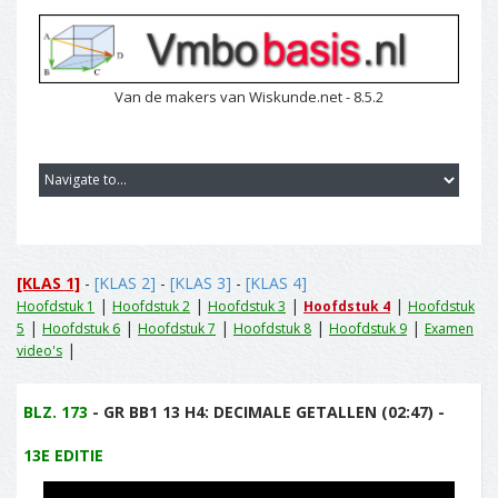
Van de makers van Wiskunde.net - 8.5.2
[KLAS 1]
-
[KLAS 2]
-
[KLAS 3]
-
[KLAS 4]
|
|
|
|
Hoofdstuk 1
Hoofdstuk 2
Hoofdstuk 3
Hoofdstuk 4
Hoofdstuk
|
|
|
|
|
5
Hoofdstuk 6
Hoofdstuk 7
Hoofdstuk 8
Hoofdstuk 9
Examen
|
video's
BLZ. 173
- GR BB1 13 H4: DECIMALE GETALLEN (02:47) -
13E EDITIE