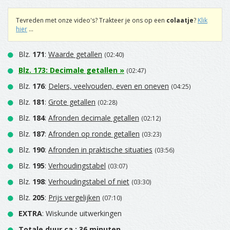
Tevreden met onze video's? Trakteer je ons op een
colaatje
?
Klik
hier
...
Blz.
171
:
Waarde getallen
(02:40)
Blz.
173
:
Decimale getallen
»
(02:47)
Blz.
176
:
Delers, veelvouden, even en oneven
(04:25)
Blz.
181
:
Grote getallen
(02:28)
Blz.
184
:
Afronden decimale getallen
(02:12)
Blz.
187
:
Afronden op ronde getallen
(03:23)
Blz.
190
:
Afronden in praktische situaties
(03:56)
Blz.
195
:
Verhoudingstabel
(03:07)
Blz.
198
:
Verhoudingstabel of niet
(03:30)
Blz.
205
:
Prijs vergelijken
(07:10)
EXTRA
: Wiskunde uitwerkingen
Totale duur ca.: 36 minuten