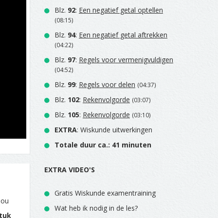
Blz.
92
:
Een negatief getal optellen
(08:15)
Blz.
94
:
Een negatief getal aftrekken
(04:22)
Blz.
97
:
Regels voor vermenigvuldigen
(04:52)
Blz.
99
:
Regels voor delen
(04:37)
Blz.
102
:
Rekenvolgorde
(03:07)
Blz.
105
:
Rekenvolgorde
(03:10)
EXTRA
: Wiskunde uitwerkingen
Totale duur ca.: 41 minuten
EXTRA VIDEO'S
Gratis Wiskunde examentraining
jou
Wat heb ik nodig in de les?
tuk