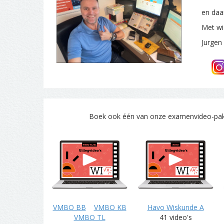
en daa
Met wi
Jurgen
Boek ook één van onze examenvideo-pakke
VMBO BB
VMBO KB
Havo Wiskunde A
VMBO TL
41 video's