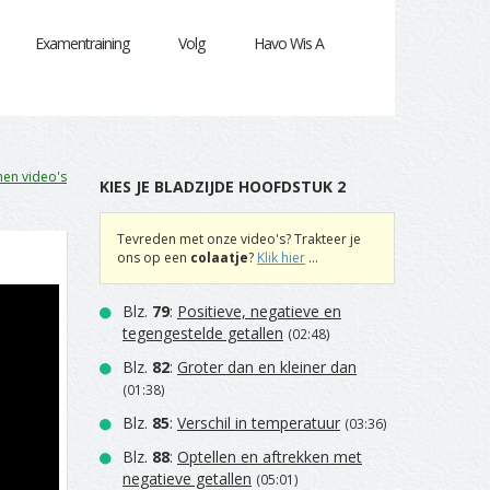
Examentraining
Volg
Havo Wis A
en video's
KIES JE BLADZIJDE HOOFDSTUK 2
Tevreden met onze video's? Trakteer je
ons op een
colaatje
?
Klik hier
...
Blz.
79
:
Positieve, negatieve en
tegengestelde getallen
(02:48)
Blz.
82
:
Groter dan en kleiner dan
(01:38)
Blz.
85
:
Verschil in temperatuur
(03:36)
Blz.
88
:
Optellen en aftrekken met
negatieve getallen
(05:01)