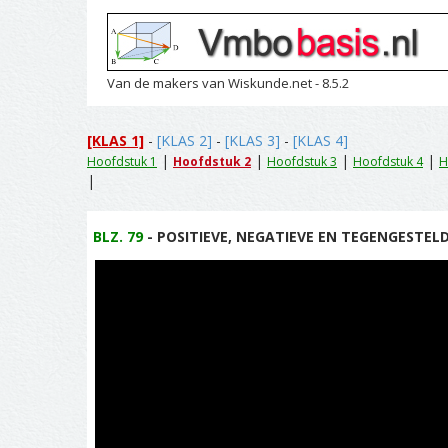
Van de makers van Wiskunde.net - 8.5.2
[KLAS 1]
-
[KLAS 2]
-
[KLAS 3]
-
[KLAS 4]
|
|
|
|
Hoofdstuk 1
Hoofdstuk 2
Hoofdstuk 3
Hoofdstuk 4
H
|
BLZ. 79
- POSITIEVE, NEGATIEVE EN TEGENGESTELD