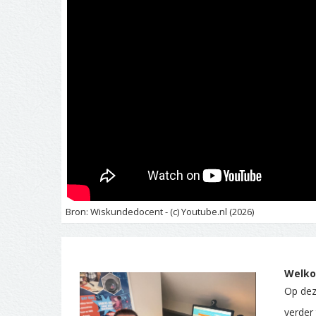
Bron: Wiskundedocent - (c) Youtube.nl (2026)
Welko
Op deze
verder