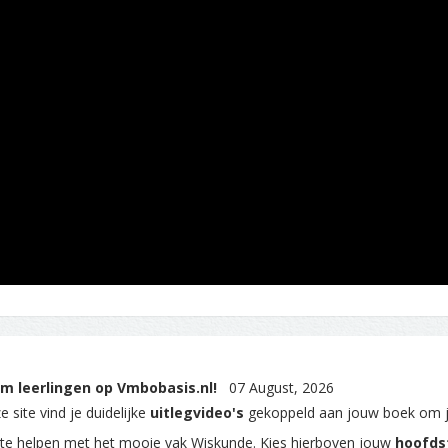
m leerlingen op Vmbobasis.nl!
07 August, 2026
 site vind je duidelijke
uitlegvideo's
gekoppeld aan jouw boek om 
 te helpen met het mooie vak Wiskunde. Kies hierboven jouw
hoofds