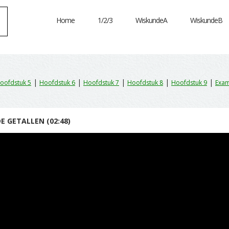
Home
1/2/3
WiskundeA
WiskundeB
|
|
|
|
|
oofdstuk 5
Hoofdstuk 6
Hoofdstuk 7
Hoofdstuk 8
Hoofdstuk 9
Exam
E GETALLEN (02:48)