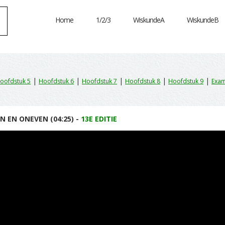
Home
1/2/3
WiskundeA
WiskundeB
|
|
|
|
|
oofdstuk 5
Hoofdstuk 6
Hoofdstuk 7
Hoofdstuk 8
Hoofdstuk 9
Exam
EN EN ONEVEN (04:25) -
13E EDITIE