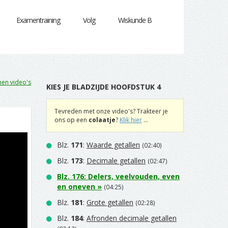
Examentraining
Volg
Wiskunde B
en video's
KIES JE BLADZIJDE HOOFDSTUK 4
Tevreden met onze video's? Trakteer je
ons op een
colaatje
?
Klik hier
...
Blz.
171
:
Waarde getallen
(02:40)
Blz.
173
:
Decimale getallen
(02:47)
Blz.
176
:
Delers, veelvouden, even
en oneven
»
(04:25)
Blz.
181
:
Grote getallen
(02:28)
Blz.
184
:
Afronden decimale getallen