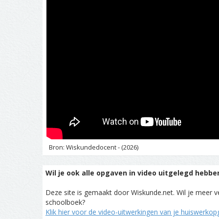
Bron: Wiskundedocent - (2026)
Wil je ook alle opgaven in video uitgelegd hebbe
Deze site is gemaakt door Wiskunde.net. Wil je meer ve
schoolboek?
Klik hier voor de video-uitwerkingen van je huiswerko