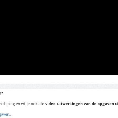
n?
rdieping en wil je ook alle
video-uitwerkingen van de opgaven
ui
pgaven
...