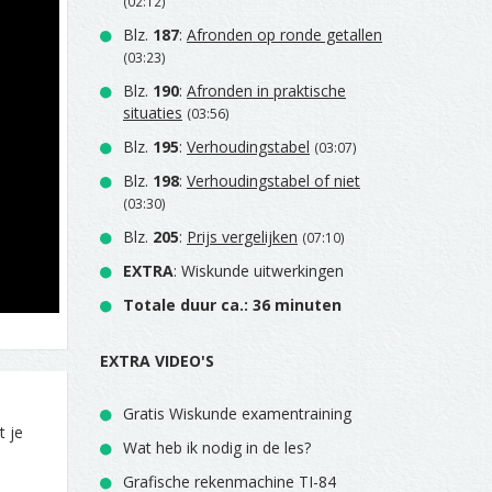
(02:12)
Blz.
187
:
Afronden op ronde getallen
(03:23)
Blz.
190
:
Afronden in praktische
situaties
(03:56)
Blz.
195
:
Verhoudingstabel
(03:07)
Blz.
198
:
Verhoudingstabel of niet
(03:30)
Blz.
205
:
Prijs vergelijken
(07:10)
EXTRA
: Wiskunde uitwerkingen
Totale duur ca.: 36 minuten
EXTRA VIDEO'S
Gratis Wiskunde examentraining
t je
Wat heb ik nodig in de les?
Grafische rekenmachine TI-84