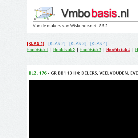
Van de makers van Wiskunde.net - 8.5.2
[KLAS 1]
-
[KLAS 2]
-
[KLAS 3]
-
[KLAS 4]
|
|
|
|
Hoofdstuk 1
Hoofdstuk 2
Hoofdstuk 3
Hoofdstuk 4
H
|
BLZ. 176
- GR BB1 13 H4: DELERS, VEELVOUDEN, EV