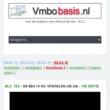
Van de makers van Wiskunde.net - 8.5.2
[KLAS 1]
-
[KLAS 2]
-
[KLAS 3]
-
[KLAS 4]
|
|
|
|
Hoofdstuk 1
Hoofdstuk 2
Hoofdstuk 3
Hoofdstuk 4
Examen
|
video's
BLZ. 152
- GR BB4 13 H3: SPIEGELEN (05:24) -
13E EDITIE