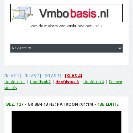
Van de makers van Wiskunde.net - 8.5.2
[KLAS 1]
-
[KLAS 2]
-
[KLAS 3]
-
[KLAS 4]
|
|
|
|
Hoofdstuk 1
Hoofdstuk 2
Hoofdstuk 3
Hoofdstuk 4
Examen
|
video's
BLZ. 127
- GR BB4 13 H3: PATROON (01:14) -
13E EDITIE