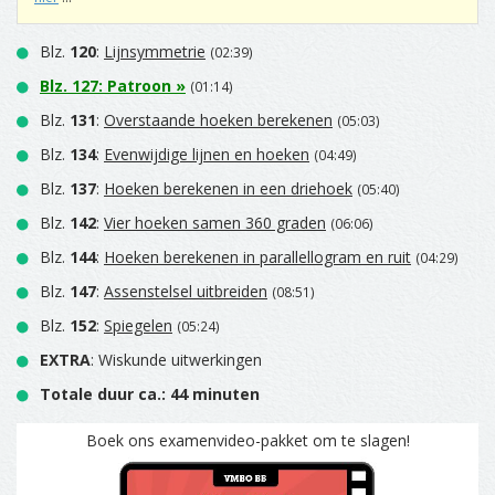
Blz.
120
:
Lijnsymmetrie
(02:39)
Blz.
127
:
Patroon
»
(01:14)
Blz.
131
:
Overstaande hoeken berekenen
(05:03)
Blz.
134
:
Evenwijdige lijnen en hoeken
(04:49)
Blz.
137
:
Hoeken berekenen in een driehoek
(05:40)
Blz.
142
:
Vier hoeken samen 360 graden
(06:06)
Blz.
144
:
Hoeken berekenen in parallellogram en ruit
(04:29)
Blz.
147
:
Assenstelsel uitbreiden
(08:51)
Blz.
152
:
Spiegelen
(05:24)
EXTRA
: Wiskunde uitwerkingen
Totale duur ca.: 44 minuten
Boek ons examenvideo-pakket om te slagen!