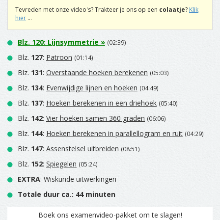
Tevreden met onze video's? Trakteer je ons op een
colaatje
?
Klik
hier
...
Blz.
120
:
Lijnsymmetrie
»
(02:39)
Blz.
127
:
Patroon
(01:14)
Blz.
131
:
Overstaande hoeken berekenen
(05:03)
Blz.
134
:
Evenwijdige lijnen en hoeken
(04:49)
Blz.
137
:
Hoeken berekenen in een driehoek
(05:40)
Blz.
142
:
Vier hoeken samen 360 graden
(06:06)
Blz.
144
:
Hoeken berekenen in parallellogram en ruit
(04:29)
Blz.
147
:
Assenstelsel uitbreiden
(08:51)
Blz.
152
:
Spiegelen
(05:24)
EXTRA
: Wiskunde uitwerkingen
Totale duur ca.: 44 minuten
Boek ons examenvideo-pakket om te slagen!