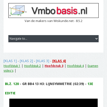
Van de makers van Wiskunde.net - 8.5.2
[KLAS 1]
-
[KLAS 2]
-
[KLAS 3]
-
[KLAS 4]
|
|
|
|
Hoofdstuk 1
Hoofdstuk 2
Hoofdstuk 3
Hoofdstuk 4
Examen
|
video's
BLZ. 120
- GR BB4 13 H3: LIJNSYMMETRIE (02:39) -
13E
EDITIE