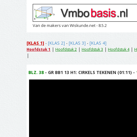
Van de makers van Wiskunde.net - 8.5.2
[KLAS 1]
-
[KLAS 2]
-
[KLAS 3]
-
[KLAS 4]
|
|
|
|
Hoofdstuk 1
Hoofdstuk 2
Hoofdstuk 3
Hoofdstuk 4
H
|
BLZ. 38
- GR BB1 13 H1: CIRKELS TEKENEN (01:11) -