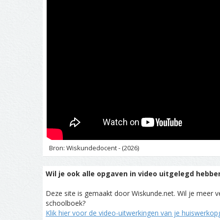
Bron: Wiskundedocent - (2026)
Wil je ook alle opgaven in video uitgelegd hebbe
Deze site is gemaakt door Wiskunde.net. Wil je meer ve
schoolboek?
Klik hier voor de video-uitwerkingen van je huiswerko