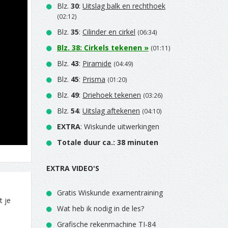
Blz.
30
:
Uitslag balk en rechthoek
(02:12)
Blz.
35
:
Cilinder en cirkel
(06:34)
Blz.
38
:
Cirkels tekenen
»
(01:11)
Blz.
43
:
Piramide
(04:49)
Blz.
45
:
Prisma
(01:20)
Blz.
49
:
Driehoek tekenen
(03:26)
Blz.
54
:
Uitslag aftekenen
(04:10)
EXTRA
: Wiskunde uitwerkingen
Totale duur ca.: 38 minuten
EXTRA VIDEO'S
Gratis Wiskunde examentraining
t je
Wat heb ik nodig in de les?
Grafische rekenmachine TI-84