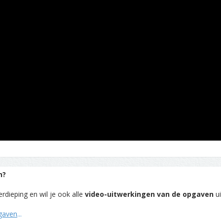
n?
rdieping en wil je ook alle
video-uitwerkingen van de opgaven
ui
pgaven
...