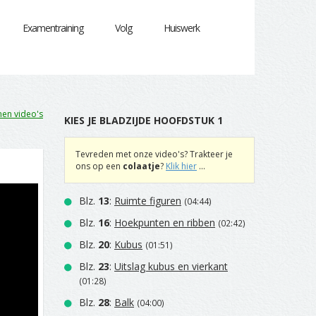
Examentraining
Volg
Huiswerk
en video's
KIES JE BLADZIJDE HOOFDSTUK 1
Tevreden met onze video's? Trakteer je
ons op een
colaatje
?
Klik hier
...
Blz.
13
:
Ruimte figuren
(04:44)
Blz.
16
:
Hoekpunten en ribben
(02:42)
Blz.
20
:
Kubus
(01:51)
Blz.
23
:
Uitslag kubus en vierkant
(01:28)
Blz.
28
:
Balk
(04:00)