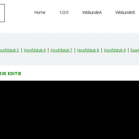
Home
1/2/3
WiskundeA
WiskundeB
|
|
|
|
|
oofdstuk 5
Hoofdstuk 6
Hoofdstuk 7
Hoofdstuk 8
Hoofdstuk 9
Exam
13E EDITIE