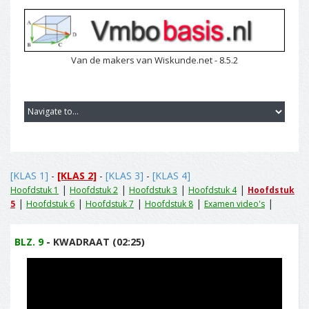
Van de makers van Wiskunde.net - 8.5.2
[KLAS 1]
-
[KLAS 2]
-
[KLAS 3]
-
[KLAS 4]
|
|
|
|
Hoofdstuk 1
Hoofdstuk 2
Hoofdstuk 3
Hoofdstuk 4
Hoofdstuk
|
|
|
|
|
5
Hoofdstuk 6
Hoofdstuk 7
Hoofdstuk 8
Examen video's
BLZ. 9
- KWADRAAT (02:25)