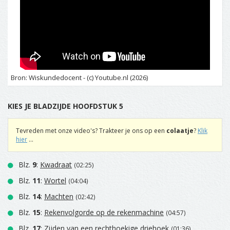
Bron: Wiskundedocent - (c) Youtube.nl (2026)
KIES JE BLADZIJDE HOOFDSTUK 5
Tevreden met onze video's? Trakteer je ons op een
colaatje
?
Klik
hier
...
Blz.
9
:
Kwadraat
(02:25)
Blz.
11
:
Wortel
(04:04)
Blz.
14
:
Machten
(02:42)
Blz.
15
:
Rekenvolgorde op de rekenmachine
(04:57)
Blz.
17
:
Zijden van een rechthoekige driehoek
(01:36)